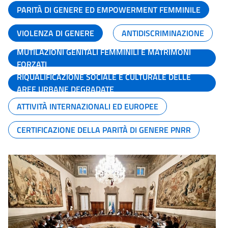
PARITÀ DI GENERE ED EMPOWERMENT FEMMINILE
VIOLENZA DI GENERE
ANTIDISCRIMINAZIONE
MUTILAZIONI GENITALI FEMMINILI E MATRIMONI
FORZATI
RIQUALIFICAZIONE SOCIALE E CULTURALE DELLE
AREE URBANE DEGRADATE
ATTIVITÀ INTERNAZIONALI ED EUROPEE
CERTIFICAZIONE DELLA PARITÀ DI GENERE PNRR