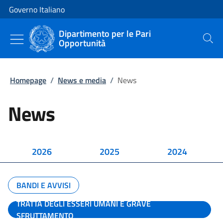
Vai al contenuto
Vai alla navigazione del sito
Governo Italiano
Dipartimento per le Pari
Opportunità
Cerca
Homepage
/
News e media
/
News
News
2026
2025
2024
BANDI E AVVISI
TRATTA DEGLI ESSERI UMANI E GRAVE
SFRUTTAMENTO