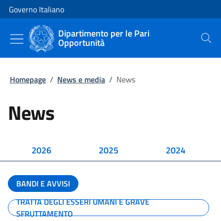
Vai al contenuto
Vai alla navigazione del sito
Governo Italiano
Dipartimento per le Pari
Opportunità
Cerca
Homepage
/
News e media
/
News
News
2026
2025
2024
BANDI E AVVISI
TRATTA DEGLI ESSERI UMANI E GRAVE
SFRUTTAMENTO