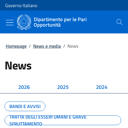
Vai al contenuto
Vai alla navigazione del sito
Governo Italiano
Dipartimento per le Pari
Opportunità
Cerca
Homepage
/
News e media
/
News
News
2026
2025
2024
BANDI E AVVISI
TRATTA DEGLI ESSERI UMANI E GRAVE
SFRUTTAMENTO