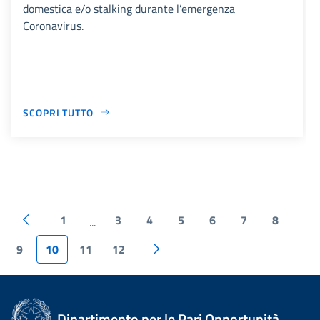
domestica e/o stalking durante l’emergenza
Coronavirus.
SCOPRI TUTTO
1
3
4
5
6
7
8
...
9
10
11
12
Dipartimento per le Pari Opportunità