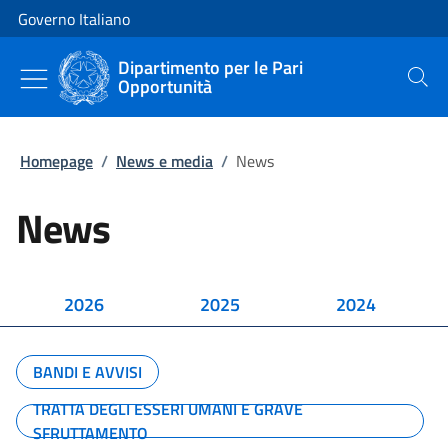
Vai al contenuto
Vai alla navigazione del sito
Governo Italiano
Dipartimento per le Pari
Opportunità
Cerca
Homepage
/
News e media
/
News
News
2026
2025
2024
BANDI E AVVISI
TRATTA DEGLI ESSERI UMANI E GRAVE
SFRUTTAMENTO