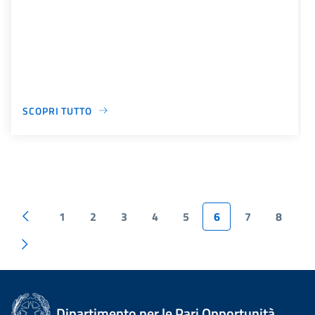
SCOPRI TUTTO
1
2
3
4
5
6
7
8
Dipartimento per le Pari Opportunità