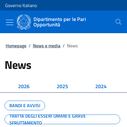
Vai al contenuto
Vai alla navigazione del sito
Governo Italiano
Dipartimento per le Pari
Opportunità
Cerca
Homepage
/
News e media
/
News
News
2026
2025
2024
BANDI E AVVISI
TRATTA DEGLI ESSERI UMANI E GRAVE
SFRUTTAMENTO