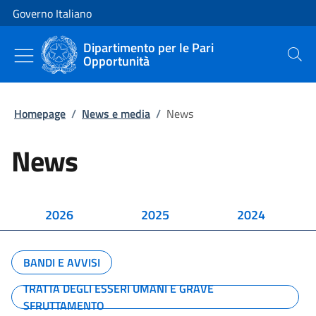
Vai al contenuto
Vai alla navigazione del sito
Governo Italiano
Dipartimento per le Pari
Opportunità
Cerca
Homepage
/
News e media
/
News
News
2026
2025
2024
BANDI E AVVISI
TRATTA DEGLI ESSERI UMANI E GRAVE
SFRUTTAMENTO