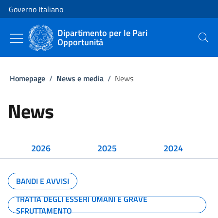
Vai al contenuto
Vai alla navigazione del sito
Governo Italiano
Dipartimento per le Pari
Opportunità
Cerca
Homepage
/
News e media
/
News
News
2026
2025
2024
BANDI E AVVISI
TRATTA DEGLI ESSERI UMANI E GRAVE
SFRUTTAMENTO