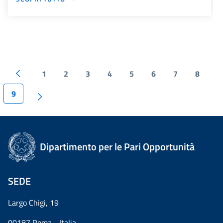
1
2
3
4
5
6
7
8
9
Dipartimento per le Pari Opportunità
SEDE
Largo Chigi, 19
00187 Roma - Italia