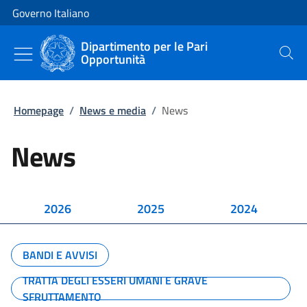
Vai al contenuto
Vai alla navigazione del sito
Governo Italiano
Dipartimento per le Pari
Opportunità
Cerca
Homepage
/
News e media
/
News
News
2026
2025
2024
BANDI E AVVISI
TRATTA DEGLI ESSERI UMANI E GRAVE
SFRUTTAMENTO