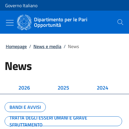
Vai al contenuto
Vai alla navigazione del sito
Governo Italiano
Dipartimento per le Pari
Opportunità
Cerca
Homepage
/
News e media
/
News
News
2026
2025
2024
BANDI E AVVISI
TRATTA DEGLI ESSERI UMANI E GRAVE
SFRUTTAMENTO