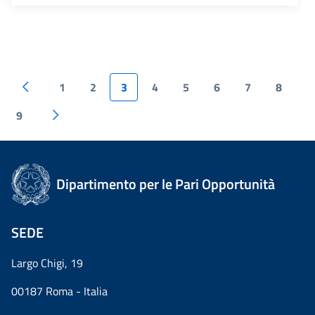
1
2
3
4
5
6
7
8
9
Dipartimento per le Pari Opportunità
SEDE
Largo Chigi, 19
00187 Roma - Italia