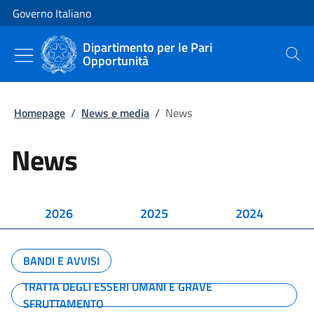
Vai al contenuto
Vai alla navigazione del sito
Governo Italiano
Dipartimento per le Pari
Opportunità
Cerca
Homepage
/
News e media
/
News
News
2026
2025
2024
BANDI E AVVISI
TRATTA DEGLI ESSERI UMANI E GRAVE
SFRUTTAMENTO