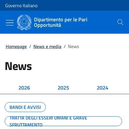
Vai al contenuto
Vai alla navigazione del sito
Governo Italiano
Dipartimento per le Pari
Opportunità
Cerca
Homepage
/
News e media
/
News
News
2026
2025
2024
BANDI E AVVISI
TRATTA DEGLI ESSERI UMANI E GRAVE
SFRUTTAMENTO