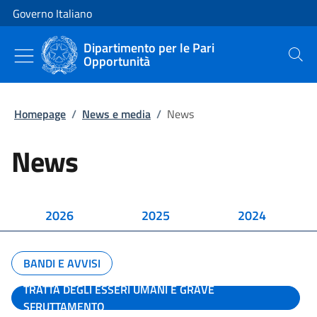
Vai al contenuto
Vai alla navigazione del sito
Governo Italiano
Dipartimento per le Pari
Opportunità
Cerca
Homepage
/
News e media
/
News
News
2026
2025
2024
BANDI E AVVISI
TRATTA DEGLI ESSERI UMANI E GRAVE
SFRUTTAMENTO