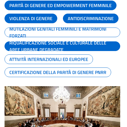
PARITÀ DI GENERE ED EMPOWERMENT FEMMINILE
VIOLENZA DI GENERE
ANTIDISCRIMINAZIONE
MUTILAZIONI GENITALI FEMMINILI E MATRIMONI
FORZATI
RIQUALIFICAZIONE SOCIALE E CULTURALE DELLE
AREE URBANE DEGRADATE
ATTIVITÀ INTERNAZIONALI ED EUROPEE
CERTIFICAZIONE DELLA PARITÀ DI GENERE PNRR