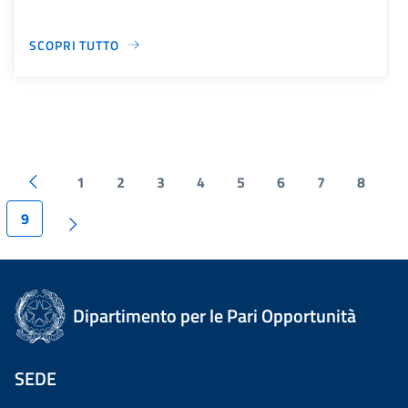
SCOPRI TUTTO
1
2
3
4
5
6
7
8
9
Dipartimento per le Pari Opportunità
SEDE