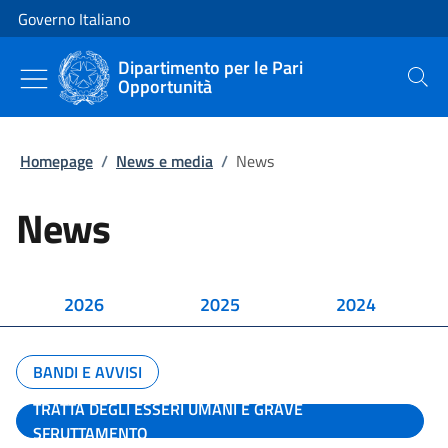
Vai al contenuto
Vai alla navigazione del sito
Governo Italiano
Dipartimento per le Pari
Opportunità
Cerca
Homepage
/
News e media
/
News
News
2026
2025
2024
BANDI E AVVISI
TRATTA DEGLI ESSERI UMANI E GRAVE
SFRUTTAMENTO