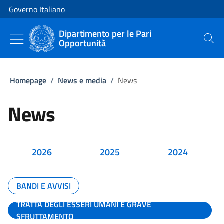
Vai al contenuto
Vai alla navigazione del sito
Governo Italiano
Dipartimento per le Pari
Opportunità
Cerca
Homepage
/
News e media
/
News
News
2026
2025
2024
BANDI E AVVISI
TRATTA DEGLI ESSERI UMANI E GRAVE
SFRUTTAMENTO