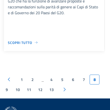
G20 che ha la funzione di avanzare proposte e
raccomandazioni sulla parità di genere ai Capi di Stato
e di Governo dei 20 Paesi del G20.
SCOPRI TUTTO
1
2
4
5
6
7
8
...
9
10
11
12
13