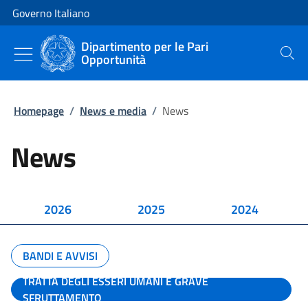
Vai al contenuto
Vai alla navigazione del sito
Governo Italiano
Dipartimento per le Pari
Opportunità
Cerca
Homepage
/
News e media
/
News
News
2026
2025
2024
BANDI E AVVISI
TRATTA DEGLI ESSERI UMANI E GRAVE
SFRUTTAMENTO