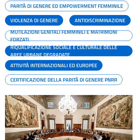
PARITÀ DI GENERE ED EMPOWERMENT FEMMINILE
VIOLENZA DI GENERE
ANTIDISCRIMINAZIONE
MUTILAZIONI GENITALI FEMMINILI E MATRIMONI
FORZATI
RIQUALIFICAZIONE SOCIALE E CULTURALE DELLE
AREE URBANE DEGRADATE
ATTIVITÀ INTERNAZIONALI ED EUROPEE
CERTIFICAZIONE DELLA PARITÀ DI GENERE PNRR