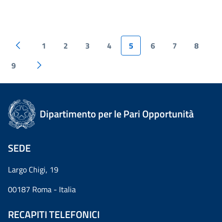
1
2
3
4
5
6
7
8
9
Dipartimento per le Pari Opportunità
SEDE
Largo Chigi, 19
00187 Roma - Italia
RECAPITI TELEFONICI