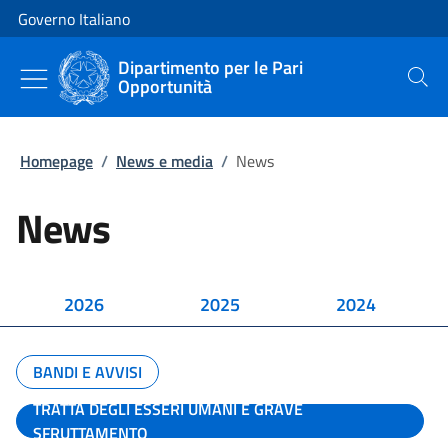
Vai al contenuto
Vai alla navigazione del sito
Governo Italiano
Dipartimento per le Pari
Opportunità
Cerca
Homepage
/
News e media
/
News
News
2026
2025
2024
BANDI E AVVISI
TRATTA DEGLI ESSERI UMANI E GRAVE
SFRUTTAMENTO