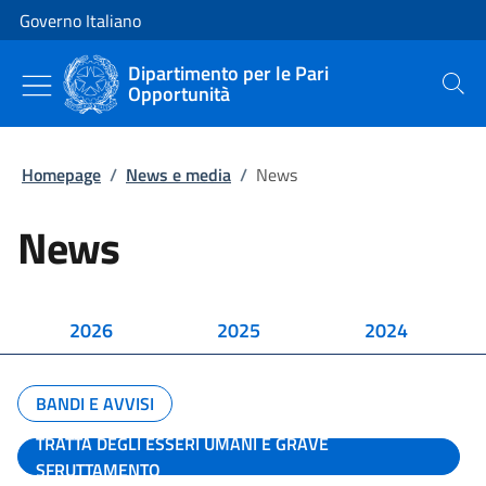
Vai al contenuto
Vai alla navigazione del sito
Governo Italiano
Dipartimento per le Pari
Opportunità
Cerca
Homepage
/
News e media
/
News
News
2026
2025
2024
BANDI E AVVISI
TRATTA DEGLI ESSERI UMANI E GRAVE
SFRUTTAMENTO