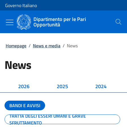
Vai al contenuto
Vai alla navigazione del sito
Governo Italiano
Dipartimento per le Pari
Opportunità
Cerca
Homepage
/
News e media
/
News
News
2026
2025
2024
BANDI E AVVISI
TRATTA DEGLI ESSERI UMANI E GRAVE
SFRUTTAMENTO