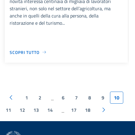
novità interessa centinaia di migliaia di lavoratori
stranieri, non solo nel settore dell’agricoltura, ma
anche in quelli della cura alla persona, della
ristorazione e del turismo...
SCOPRI TUTTO
1
2
6
7
8
9
10
...
11
12
13
14
17
18
...