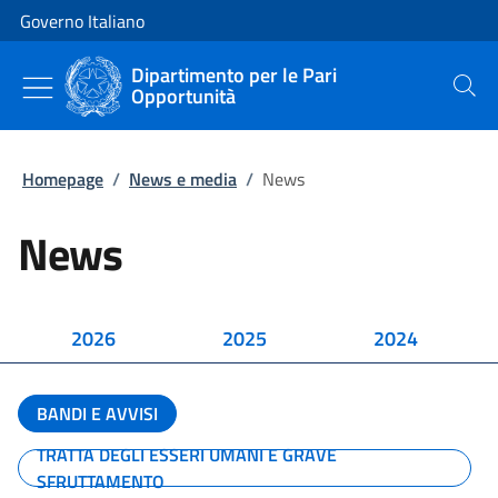
Vai al contenuto
Vai alla navigazione del sito
Governo Italiano
Dipartimento per le Pari
Opportunità
Cerca
Homepage
/
News e media
/
News
News
2026
2025
2024
BANDI E AVVISI
TRATTA DEGLI ESSERI UMANI E GRAVE
SFRUTTAMENTO