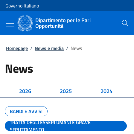
Vai al contenuto
Vai alla navigazione del sito
Governo Italiano
Dipartimento per le Pari
Opportunità
Cerca
Homepage
/
News e media
/
News
News
2026
2025
2024
BANDI E AVVISI
TRATTA DEGLI ESSERI UMANI E GRAVE
SFRUTTAMENTO