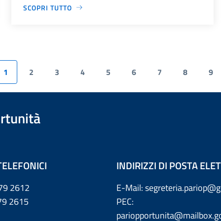
SCOPRI TUTTO
1
2
3
4
5
6
7
8
9
rtunità
TELEFONICI
INDIRIZZI DI POSTA EL
79 2612
E-Mail: segreteria.pariop@g
 2615
PEC:
pariopportunita@mailbox.go