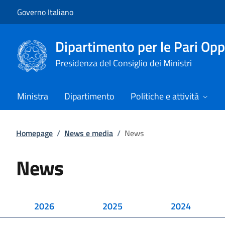
Vai al contenuto
Vai alla navigazione del sito
Governo Italiano
Dipartimento per le Pari Opp
Presidenza del Consiglio dei Ministri
Ministra
Dipartimento
Politiche e attività
Homepage
/
News e media
/
News
News
2026
2025
2024