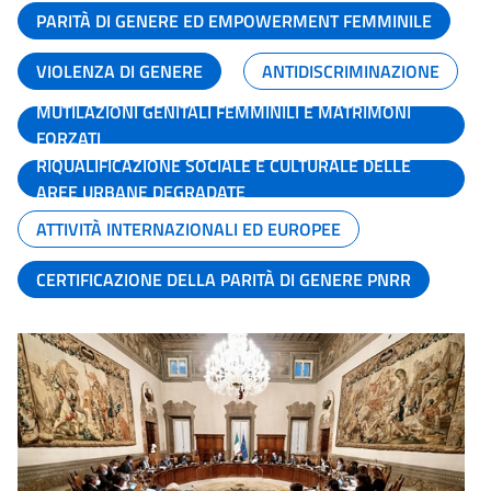
PARITÀ DI GENERE ED EMPOWERMENT FEMMINILE
VIOLENZA DI GENERE
ANTIDISCRIMINAZIONE
MUTILAZIONI GENITALI FEMMINILI E MATRIMONI
FORZATI
RIQUALIFICAZIONE SOCIALE E CULTURALE DELLE
AREE URBANE DEGRADATE
ATTIVITÀ INTERNAZIONALI ED EUROPEE
CERTIFICAZIONE DELLA PARITÀ DI GENERE PNRR