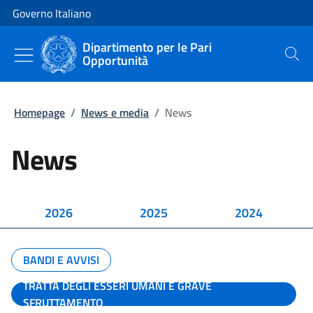
Vai al contenuto
Vai alla navigazione del sito
Governo Italiano
Dipartimento per le Pari
Opportunità
Cerca
Homepage
/
News e media
/
News
News
2026
2025
2024
BANDI E AVVISI
TRATTA DEGLI ESSERI UMANI E GRAVE
SFRUTTAMENTO