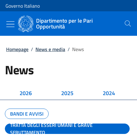
Vai al contenuto
Vai alla navigazione del sito
Governo Italiano
Dipartimento per le Pari
Opportunità
Cerca
Homepage
/
News e media
/
News
News
2026
2025
2024
BANDI E AVVISI
TRATTA DEGLI ESSERI UMANI E GRAVE
SFRUTTAMENTO