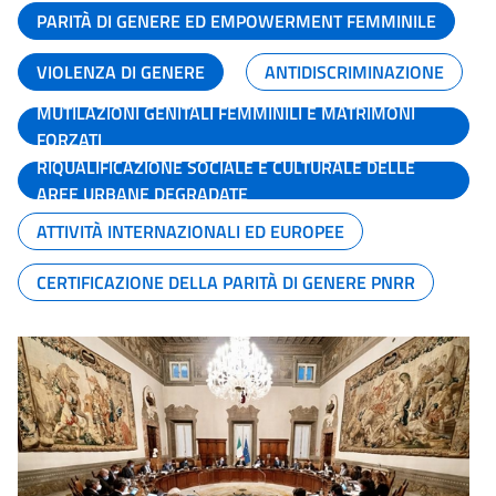
PARITÀ DI GENERE ED EMPOWERMENT FEMMINILE
VIOLENZA DI GENERE
ANTIDISCRIMINAZIONE
MUTILAZIONI GENITALI FEMMINILI E MATRIMONI
FORZATI
RIQUALIFICAZIONE SOCIALE E CULTURALE DELLE
AREE URBANE DEGRADATE
ATTIVITÀ INTERNAZIONALI ED EUROPEE
CERTIFICAZIONE DELLA PARITÀ DI GENERE PNRR