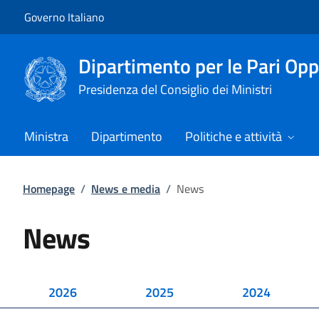
Vai al contenuto
Vai alla navigazione del sito
Governo Italiano
Dipartimento per le Pari Opp
Presidenza del Consiglio dei Ministri
Ministra
Dipartimento
Politiche e attività
Homepage
/
News e media
/
News
News
2026
2025
2024