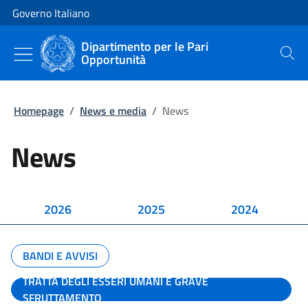
Vai al contenuto
Vai alla navigazione del sito
Governo Italiano
Dipartimento per le Pari
Opportunità
Cerca
Homepage
/
News e media
/
News
News
2026
2025
2024
BANDI E AVVISI
TRATTA DEGLI ESSERI UMANI E GRAVE
SFRUTTAMENTO