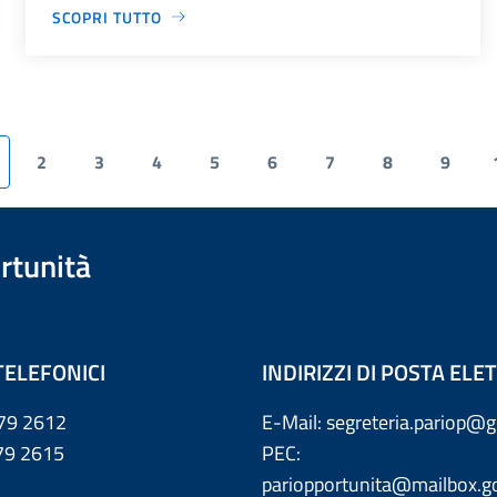
SCOPRI TUTTO
2
3
4
5
6
7
8
9
rtunità
TELEFONICI
INDIRIZZI DI POSTA EL
79 2612
E-Mail: segreteria.pariop@g
 2615
PEC:
pariopportunita@mailbox.go