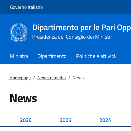
Vai al contenuto
Vai alla navigazione del sito
Governo Italiano
Dipartimento per le Pari Opp
Presidenza del Consiglio dei Ministri
Ministra
Dipartimento
Politiche e attività
Homepage
/
News e media
/
News
News
2026
2025
2024