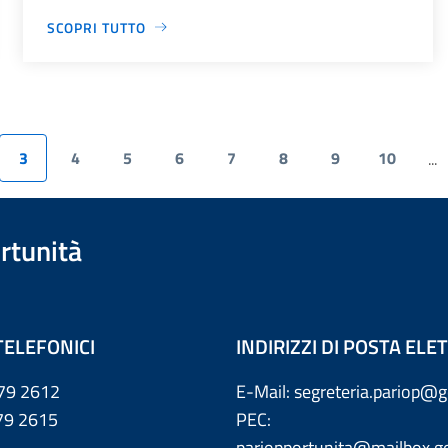
SCOPRI TUTTO
3
4
5
6
7
8
9
10
...
rtunità
TELEFONICI
INDIRIZZI DI POSTA EL
79 2612
E-Mail: segreteria.pariop@g
 2615
PEC:
pariopportunita@mailbox.go