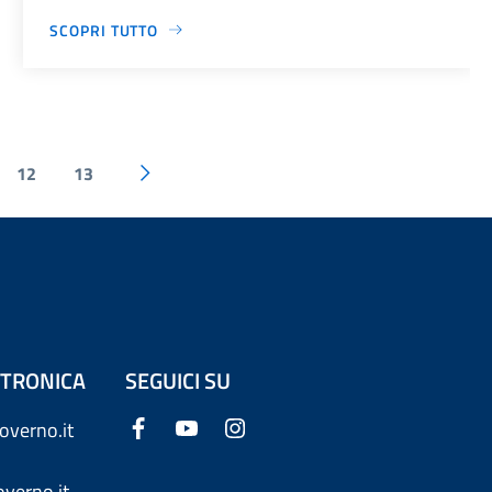
SCOPRI TUTTO
12
13
ETTRONICA
SEGUICI SU
overno.it
verno.it