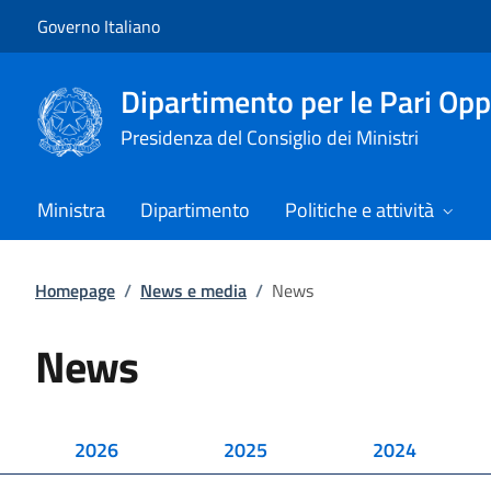
Vai al contenuto
Vai alla navigazione del sito
Governo Italiano
Dipartimento per le Pari Opp
Presidenza del Consiglio dei Ministri
Ministra
Dipartimento
Politiche e attività
Homepage
/
News e media
/
News
News
2026
2025
2024