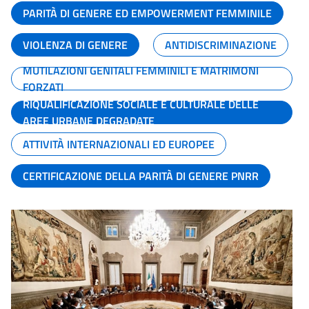
PARITÀ DI GENERE ED EMPOWERMENT FEMMINILE
VIOLENZA DI GENERE
ANTIDISCRIMINAZIONE
MUTILAZIONI GENITALI FEMMINILI E MATRIMONI
FORZATI
RIQUALIFICAZIONE SOCIALE E CULTURALE DELLE
AREE URBANE DEGRADATE
ATTIVITÀ INTERNAZIONALI ED EUROPEE
CERTIFICAZIONE DELLA PARITÀ DI GENERE PNRR