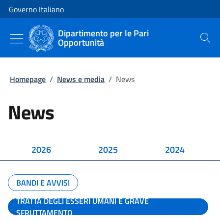
Vai al contenuto
Vai alla navigazione del sito
Governo Italiano
Dipartimento per le Pari
Opportunità
Cerca
Homepage
/
News e media
/
News
News
2026
2025
2024
BANDI E AVVISI
TRATTA DEGLI ESSERI UMANI E GRAVE
SFRUTTAMENTO