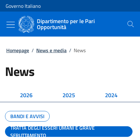
Vai al contenuto
Vai alla navigazione del sito
Governo Italiano
Dipartimento per le Pari
Opportunità
Cerca
Homepage
/
News e media
/
News
News
2026
2025
2024
BANDI E AVVISI
TRATTA DEGLI ESSERI UMANI E GRAVE
SFRUTTAMENTO