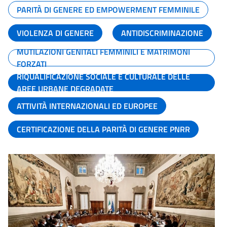
PARITÀ DI GENERE ED EMPOWERMENT FEMMINILE
VIOLENZA DI GENERE
ANTIDISCRIMINAZIONE
MUTILAZIONI GENITALI FEMMINILI E MATRIMONI
FORZATI
RIQUALIFICAZIONE SOCIALE E CULTURALE DELLE
AREE URBANE DEGRADATE
ATTIVITÀ INTERNAZIONALI ED EUROPEE
CERTIFICAZIONE DELLA PARITÀ DI GENERE PNRR