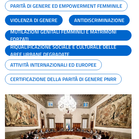
PARITÀ DI GENERE ED EMPOWERMENT FEMMINILE
VIOLENZA DI GENERE
ANTIDISCRIMINAZIONE
MUTILAZIONI GENITALI FEMMINILI E MATRIMONI
FORZATI
RIQUALIFICAZIONE SOCIALE E CULTURALE DELLE
AREE URBANE DEGRADATE
ATTIVITÀ INTERNAZIONALI ED EUROPEE
CERTIFICAZIONE DELLA PARITÀ DI GENERE PNRR