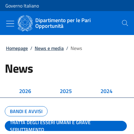
Vai al contenuto
Vai alla navigazione del sito
Governo Italiano
Dipartimento per le Pari
Opportunità
Cerca
Homepage
/
News e media
/
News
News
2026
2025
2024
BANDI E AVVISI
TRATTA DEGLI ESSERI UMANI E GRAVE
SFRUTTAMENTO