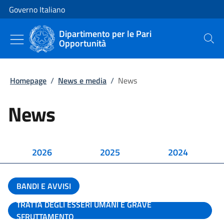
Vai al contenuto
Vai alla navigazione del sito
Governo Italiano
Dipartimento per le Pari
Opportunità
Cerca
Homepage
/
News e media
/
News
News
2026
2025
2024
BANDI E AVVISI
TRATTA DEGLI ESSERI UMANI E GRAVE
SFRUTTAMENTO