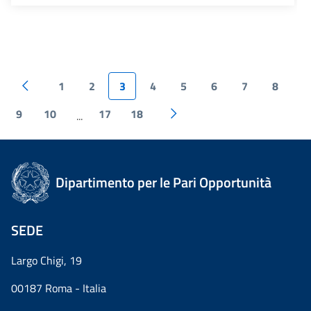
1
2
3
4
5
6
7
8
9
10
17
18
...
Dipartimento per le Pari Opportunità
SEDE
Largo Chigi, 19
00187 Roma - Italia