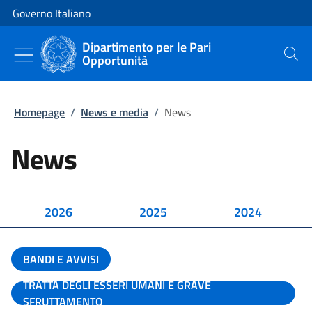
Vai al contenuto
Vai alla navigazione del sito
Governo Italiano
Dipartimento per le Pari
Opportunità
Cerca
Homepage
/
News e media
/
News
News
2026
2025
2024
BANDI E AVVISI
TRATTA DEGLI ESSERI UMANI E GRAVE
SFRUTTAMENTO