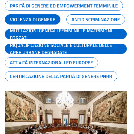
PARITÀ DI GENERE ED EMPOWERMENT FEMMINILE
VIOLENZA DI GENERE
ANTIDISCRIMINAZIONE
MUTILAZIONI GENITALI FEMMINILI E MATRIMONI
FORZATI
RIQUALIFICAZIONE SOCIALE E CULTURALE DELLE
AREE URBANE DEGRADATE
ATTIVITÀ INTERNAZIONALI ED EUROPEE
CERTIFICAZIONE DELLA PARITÀ DI GENERE PNRR