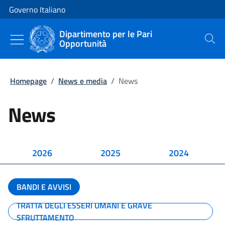
Vai al contenuto
Vai alla navigazione del sito
Governo Italiano
Dipartimento per le Pari
Opportunità
Cerca
Homepage
/
News e media
/
News
News
2026
2025
2024
BANDI E AVVISI
TRATTA DEGLI ESSERI UMANI E GRAVE
SFRUTTAMENTO