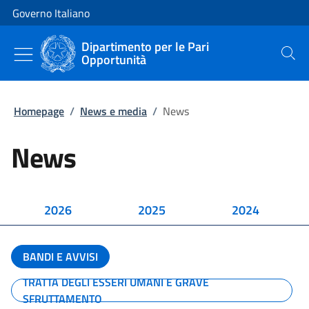
Vai al contenuto
Vai alla navigazione del sito
Governo Italiano
Dipartimento per le Pari
Opportunità
Cerca
Homepage
/
News e media
/
News
News
2026
2025
2024
BANDI E AVVISI
TRATTA DEGLI ESSERI UMANI E GRAVE
SFRUTTAMENTO