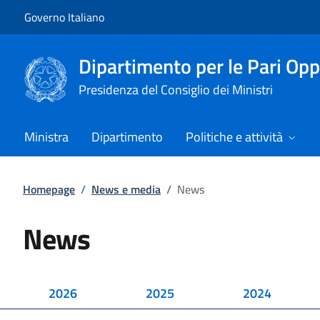
Vai al contenuto
Vai alla navigazione del sito
Governo Italiano
Dipartimento per le Pari Opp
Presidenza del Consiglio dei Ministri
Ministra
Dipartimento
Politiche e attività
Homepage
/
News e media
/
News
News
2026
2025
2024