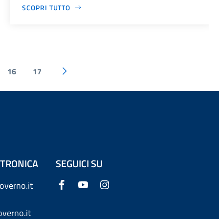
SCOPRI TUTTO
16
17
ETTRONICA
SEGUICI SU
overno.it
verno.it