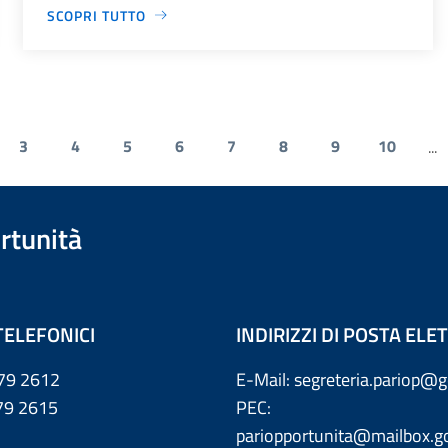
SCOPRI TUTTO
3
4
5
6
7
8
9
10
...
rtunità
TELEFONICI
INDIRIZZI DI POSTA EL
79 2612
E-Mail: segreteria.pariop@g
 2615
PEC:
pariopportunita@mailbox.go