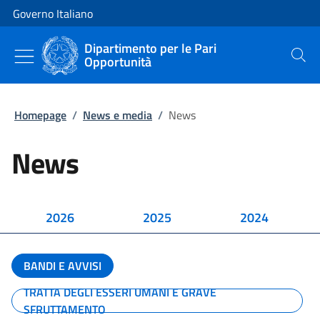
Vai al contenuto
Vai alla navigazione del sito
Governo Italiano
Dipartimento per le Pari
Opportunità
Cerca
Homepage
/
News e media
/
News
News
2026
2025
2024
BANDI E AVVISI
TRATTA DEGLI ESSERI UMANI E GRAVE
SFRUTTAMENTO