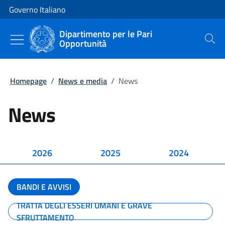
Vai al contenuto
Vai alla navigazione del sito
Governo Italiano
Dipartimento per le Pari
Opportunità
Cerca
Homepage
/
News e media
/
News
News
2026
2025
2024
BANDI E AVVISI
TRATTA DEGLI ESSERI UMANI E GRAVE
SFRUTTAMENTO