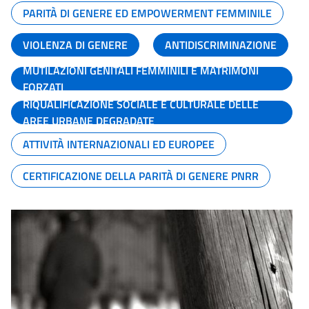
PARITÀ DI GENERE ED EMPOWERMENT FEMMINILE
VIOLENZA DI GENERE
ANTIDISCRIMINAZIONE
MUTILAZIONI GENITALI FEMMINILI E MATRIMONI
FORZATI
RIQUALIFICAZIONE SOCIALE E CULTURALE DELLE
AREE URBANE DEGRADATE
ATTIVITÀ INTERNAZIONALI ED EUROPEE
CERTIFICAZIONE DELLA PARITÀ DI GENERE PNRR