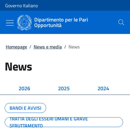
Vai al contenuto
Vai alla navigazione del sito
Governo Italiano
Dipartimento per le Pari
Opportunità
Cerca
Homepage
/
News e media
/
News
News
2026
2025
2024
BANDI E AVVISI
TRATTA DEGLI ESSERI UMANI E GRAVE
SFRUTTAMENTO