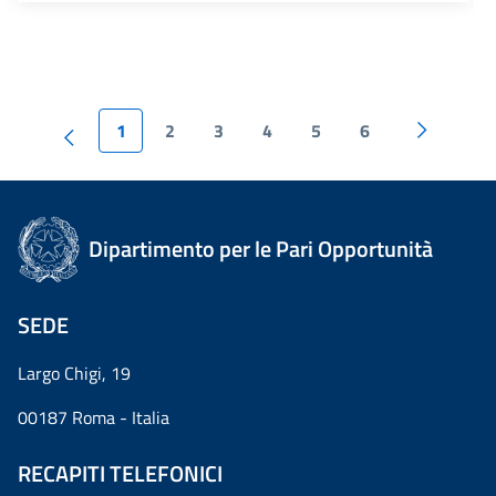
1
2
3
4
5
6
Dipartimento per le Pari Opportunità
SEDE
Largo Chigi, 19
00187 Roma - Italia
RECAPITI TELEFONICI