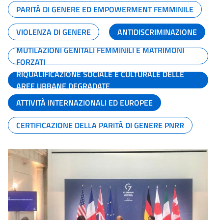
PARITÀ DI GENERE ED EMPOWERMENT FEMMINILE
VIOLENZA DI GENERE
ANTIDISCRIMINAZIONE
MUTILAZIONI GENITALI FEMMINILI E MATRIMONI
FORZATI
RIQUALIFICAZIONE SOCIALE E CULTURALE DELLE
AREE URBANE DEGRADATE
ATTIVITÀ INTERNAZIONALI ED EUROPEE
CERTIFICAZIONE DELLA PARITÀ DI GENERE PNRR