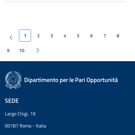
1
2
3
4
5
6
7
8
9
10
Dipartimento per le Pari Opportunità
SEDE
Largo Chigi, 19
00187 Roma - Italia