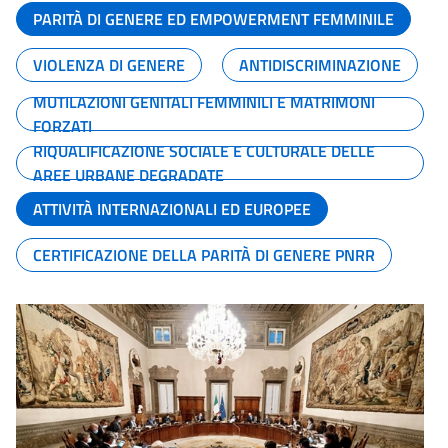
PARITÀ DI GENERE ED EMPOWERMENT FEMMINILE
VIOLENZA DI GENERE
ANTIDISCRIMINAZIONE
MUTILAZIONI GENITALI FEMMINILI E MATRIMONI
FORZATI
RIQUALIFICAZIONE SOCIALE E CULTURALE DELLE
AREE URBANE DEGRADATE
ATTIVITÀ INTERNAZIONALI ED EUROPEE
CERTIFICAZIONE DELLA PARITÀ DI GENERE PNRR