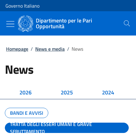
Vai al contenuto
Vai alla navigazione del sito
Governo Italiano
Dipartimento per le Pari
Opportunità
Cerca
Homepage
/
News e media
/
News
News
2026
2025
2024
BANDI E AVVISI
TRATTA DEGLI ESSERI UMANI E GRAVE
SFRUTTAMENTO