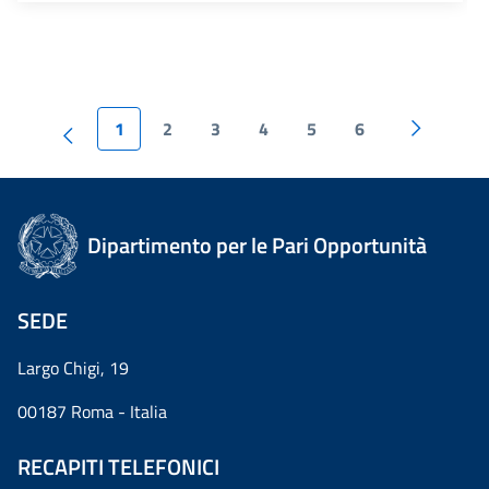
1
2
3
4
5
6
Dipartimento per le Pari Opportunità
SEDE
Largo Chigi, 19
00187 Roma - Italia
RECAPITI TELEFONICI