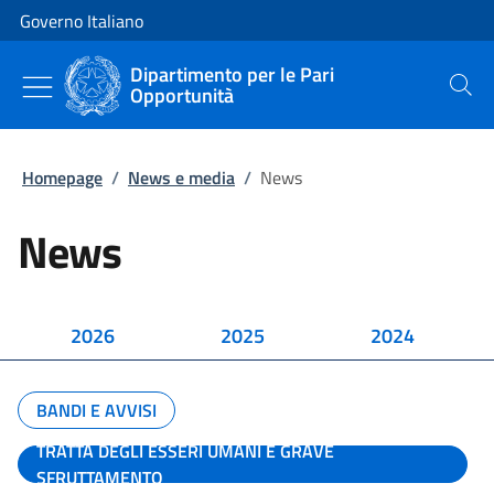
Vai al contenuto
Vai alla navigazione del sito
Governo Italiano
Dipartimento per le Pari
Opportunità
Cerca
Homepage
/
News e media
/
News
News
2026
2025
2024
BANDI E AVVISI
TRATTA DEGLI ESSERI UMANI E GRAVE
SFRUTTAMENTO