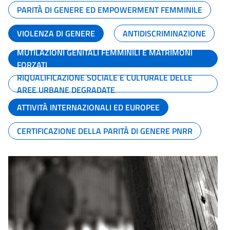
PARITÀ DI GENERE ED EMPOWERMENT FEMMINILE
VIOLENZA DI GENERE
ANTIDISCRIMINAZIONE
MUTILAZIONI GENITALI FEMMINILI E MATRIMONI
FORZATI
RIQUALIFICAZIONE SOCIALE E CULTURALE DELLE
AREE URBANE DEGRADATE
ATTIVITÀ INTERNAZIONALI ED EUROPEE
CERTIFICAZIONE DELLA PARITÀ DI GENERE PNRR