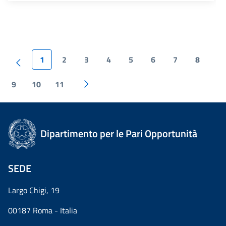
1
2
3
4
5
6
7
8
9
10
11
Dipartimento per le Pari Opportunità
SEDE
Largo Chigi, 19
00187 Roma - Italia