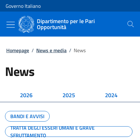
Vai al contenuto
Vai alla navigazione del sito
Governo Italiano
Dipartimento per le Pari
Opportunità
Cerca
Homepage
/
News e media
/
News
News
2026
2025
2024
BANDI E AVVISI
TRATTA DEGLI ESSERI UMANI E GRAVE
SFRUTTAMENTO