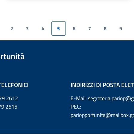
2
3
4
5
6
7
8
9
rtunità
TELEFONICI
INDIRIZZI DI POSTA EL
79 2612
E-Mail: segreteria.pariop@g
 2615
PEC:
pariopportunita@mailbox.go