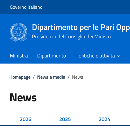
Vai al contenuto
Vai alla navigazione del sito
Governo Italiano
Dipartimento per le Pari Opp
Presidenza del Consiglio dei Ministri
Ministra
Dipartimento
Politiche e attività
Homepage
/
News e media
/
News
News
2026
2025
2024