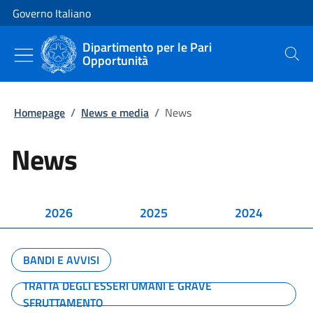
Vai al contenuto
Vai alla navigazione del sito
Governo Italiano
Dipartimento per le Pari
Opportunità
Cerca
Homepage
/
News e media
/
News
News
2026
2025
2024
BANDI E AVVISI
TRATTA DEGLI ESSERI UMANI E GRAVE
SFRUTTAMENTO