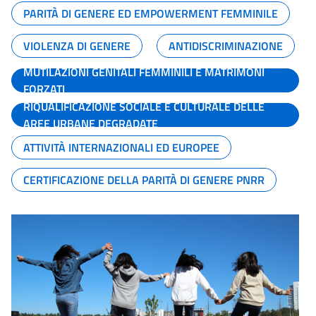
PARITÀ DI GENERE ED EMPOWERMENT FEMMINILE
VIOLENZA DI GENERE
ANTIDISCRIMINAZIONE
MUTILAZIONI GENITALI FEMMINILI E MATRIMONI
FORZATI
RIQUALIFICAZIONE SOCIALE E CULTURALE DELLE
AREE URBANE DEGRADATE
ATTIVITÀ INTERNAZIONALI ED EUROPEE
CERTIFICAZIONE DELLA PARITÀ DI GENERE PNRR