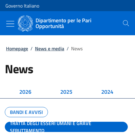
Vai al contenuto
Vai alla navigazione del sito
Governo Italiano
Dipartimento per le Pari
Opportunità
Cerca
Homepage
/
News e media
/
News
News
2026
2025
2024
BANDI E AVVISI
TRATTA DEGLI ESSERI UMANI E GRAVE
SFRUTTAMENTO