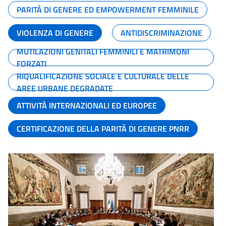
PARITÀ DI GENERE ED EMPOWERMENT FEMMINILE
VIOLENZA DI GENERE
ANTIDISCRIMINAZIONE
MUTILAZIONI GENITALI FEMMINILI E MATRIMONI
FORZATI
RIQUALIFICAZIONE SOCIALE E CULTURALE DELLE
AREE URBANE DEGRADATE
ATTIVITÀ INTERNAZIONALI ED EUROPEE
CERTIFICAZIONE DELLA PARITÀ DI GENERE PNRR