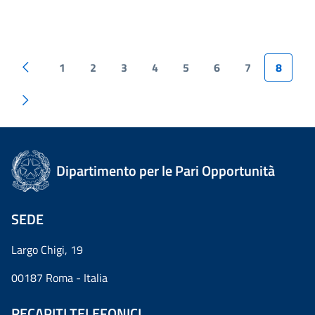
1
2
3
4
5
6
7
8
Dipartimento per le Pari Opportunità
SEDE
Largo Chigi, 19
00187 Roma - Italia
RECAPITI TELEFONICI