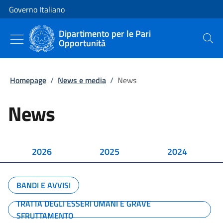
Vai al contenuto
Vai alla navigazione del sito
Governo Italiano
Dipartimento per le Pari
Opportunità
Cerca
Homepage
/
News e media
/
News
News
2026
2025
2024
BANDI E AVVISI
TRATTA DEGLI ESSERI UMANI E GRAVE
SFRUTTAMENTO