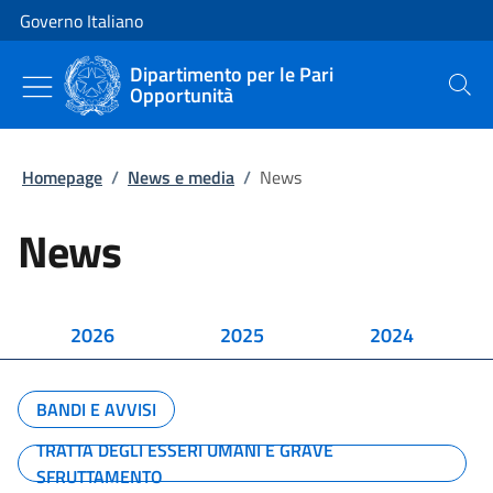
Vai al contenuto
Vai alla navigazione del sito
Governo Italiano
Dipartimento per le Pari
Opportunità
Cerca
Homepage
/
News e media
/
News
News
2026
2025
2024
BANDI E AVVISI
TRATTA DEGLI ESSERI UMANI E GRAVE
SFRUTTAMENTO