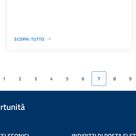
SCOPRI TUTTO
1
2
3
4
5
6
7
8
9
rtunità
TELEFONICI
INDIRIZZI DI POSTA EL