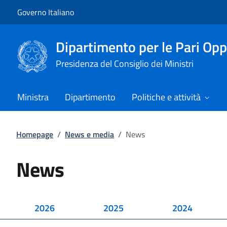
Vai al contenuto
Vai alla navigazione del sito
Governo Italiano
Dipartimento per le Pari Opp
Presidenza del Consiglio dei Ministri
Ministra
Dipartimento
Politiche e attività
Homepage
/
News e media
/
News
News
2026
2025
2024