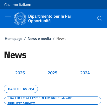
Vai al contenuto
Vai alla navigazione del sito
Governo Italiano
Dipartimento per le Pari
Opportunità
Cerca
Homepage
/
News e media
/
News
News
2026
2025
2024
BANDI E AVVISI
TRATTA DEGLI ESSERI UMANI E GRAVE
SFRUTTAMENTO