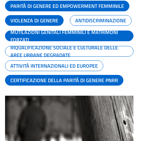
PARITÀ DI GENERE ED EMPOWERMENT FEMMINILE
VIOLENZA DI GENERE
ANTIDISCRIMINAZIONE
MUTILAZIONI GENITALI FEMMINILI E MATRIMONI
FORZATI
RIQUALIFICAZIONE SOCIALE E CULTURALE DELLE
AREE URBANE DEGRADATE
ATTIVITÀ INTERNAZIONALI ED EUROPEE
CERTIFICAZIONE DELLA PARITÀ DI GENERE PNRR