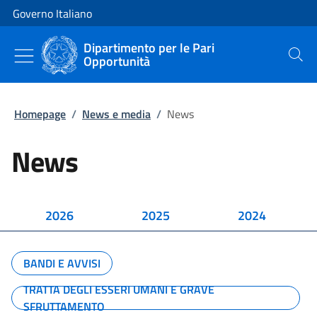
Vai al contenuto
Vai alla navigazione del sito
Governo Italiano
Dipartimento per le Pari
Opportunità
Cerca
Homepage
/
News e media
/
News
News
2026
2025
2024
BANDI E AVVISI
TRATTA DEGLI ESSERI UMANI E GRAVE
SFRUTTAMENTO