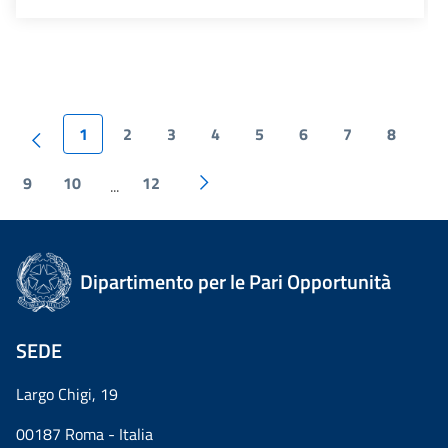
1
2
3
4
5
6
7
8
9
10
12
...
Dipartimento per le Pari Opportunità
SEDE
Largo Chigi, 19
00187 Roma - Italia