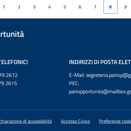
1
2
3
4
5
6
7
8
9
rtunità
TELEFONICI
INDIRIZZI DI POSTA EL
79 2612
E-Mail: segreteria.pariop@g
 2615
PEC:
pariopportunita@mailbox.go
chiarazione di accessibilità
Accesso Civico
Preferenze cook