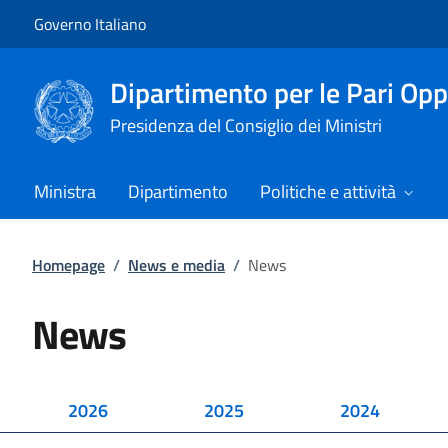
Vai al contenuto
Vai alla navigazione del sito
Governo Italiano
Dipartimento per le Pari Opp
Presidenza del Consiglio dei Ministri
Ministra
Dipartimento
Politiche e attività
Homepage
/
News e media
/
News
News
2026
2025
2024